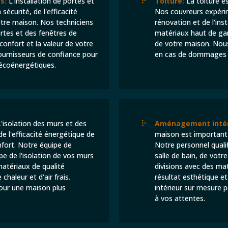
s:
L'installation de portes et
Toiture:
La toiture e
 sécurité, de l'efficacité
Nos couvreurs expérim
otre maison. Nos techniciens
rénovation et de l'inst
portes et des fenêtres de
matériaux haut de gam
confort et la valeur de votre
de votre maison. Nou
ournisseurs de confiance pour
en cas de dommages c
 écoénergétiques.
'isolation des murs et des
Aménagement intér
e l'efficacité énergétique de
maison est important 
nfort. Notre équipe de
Notre personnel qual
e de l'isolation de vos murs
salle de bain, de votr
matériaux de qualité
divisions avec des ma
chaleur et d'air frais.
résultat esthétique e
pour une maison plus
intérieur sur mesure 
à vos attentes.