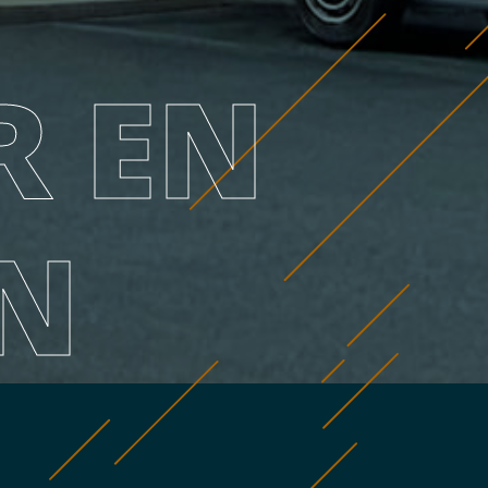
R EN
N