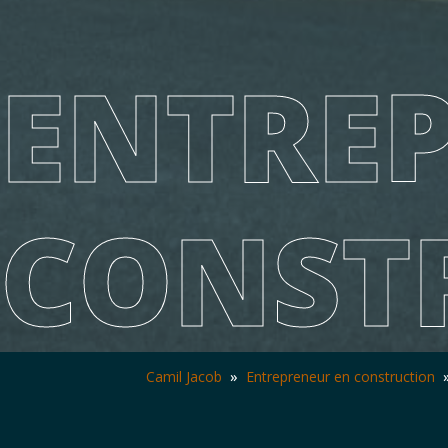
ENTRE
CONST
Camil Jacob
»
Entrepreneur en construction