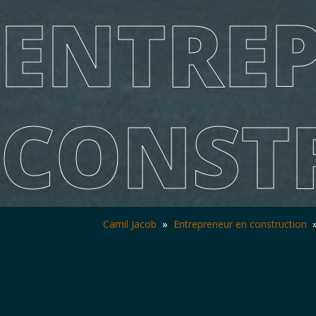
ENTRE
CONST
Camil Jacob
»
Entrepreneur en construction