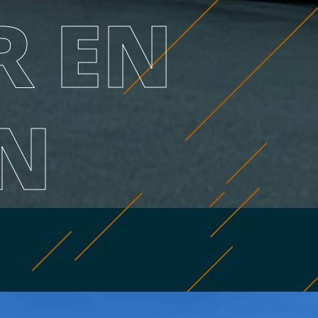
R EN
N